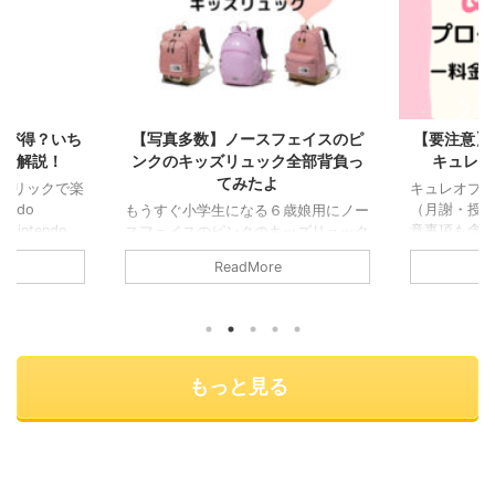
2024/8/11
2022/12/28
うのが得？いち
【写真多数】ノースフェイスのピ
【要注意】
徹底解説！
ンクのキッズリュック全部背負っ
キュレオ
てみたよ
クリックで楽
キュレオプ
endo
（月謝・授
もうすぐ小学生になる６歳娘用にノー
Nintendo
意事項も含め
スフェイスのピンクのキッズリュック
R) ネオンレッ
教室の授業
を探しています。 保育園・幼稚園用
ReadMore
ite ブルー 新品
チェック／
から、小中学生まで使えるもので、ピ
を買いたいです
室 画像クリ
ンクのリュック欲しい！ 娘が実際に
のか、めちゃ
す！自動返
お店で背負ってみて、サイズ感を確か
参考にしても
もなくて安心
めながら検討したので、女の子用にノ
この記事でわ
（小２〜推奨
ースフェイスのピンクのリュックを探
こで買うのが
／月授業時間
してる方の参考になったら嬉しいで
もっと見る
！スイッチを
9,900円
す！ ↓今回ご紹介しているノースフ
？ ＼読みた
す）上のリ
ェイスキッズリュック【ピンク】の一
 【結論】S
動返信メー
覧です。ピンクは在庫に限りがあるの
材費なし（教
で、リンクをクリックしてチェックし
教室によっ
てみてくださいね（楽天市場の ...