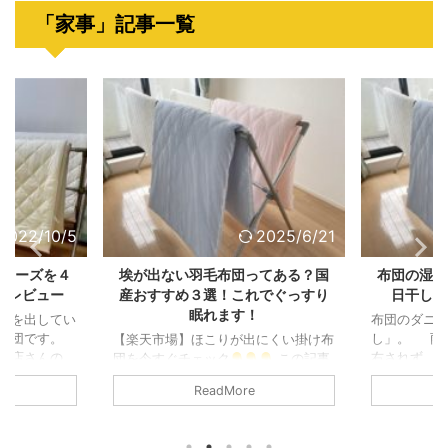
...
「家事」記事一覧
2022/10/5
2025/6/21
ザキーズを４
埃が出ない羽毛布団ってある？国
布団の湿気
・レビュー
産おすすめ３選！これでぐっすり
日干しじ
眠れます！
トを出してい
布団のダニ
り布団です。
し」。 雨
【楽天市場】ほこりが出にくい掛け布
ん店さんの
右されず、
団を今すぐチェック
この記事
４年以上使っ
ニ対策がし
では、ほこりが出ない布団、おすすめ
ReadMore
ーと、口コミ
がベスト！
3選を紹介します！ アレルギーの
＼こんな方に
内干し」につ
ある息子が、羽毛布団に入ると咳き込
のほこりが気
なくても、
み、本人はもちろん私も夫もしっかり