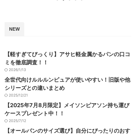
しい方 アレ
たい方にもお
眠れない！！ これは、ダニか、ほこ
の方 お子さ
団の天日干し
りか！？ そう思って、布団を天日干
ー体質の息子
対策として
しして掃除機をかけ、それでも改善し
布団から、敷
ましょう。 
ないので寝室のカーテンを洗ったり、
ーツなど、寝
ふかにした
毎日の拭き掃除などできる限り寝室中
NEW
ズ。 スザキ
ます。 天日干
の掃除をしました。羽毛布団を専用の
クリーニングに ...
【軽すぎてびっくり】アサヒ軽金属かるパンの口コ
ミを徹底調査！！
2026/1/13
全世代向けルルルンピュアが使いやすい！旧版や他
シリーズとの違いまとめ
2025/12/21
【2025年7月8月限定】メイソンピアソン持ち運び
ケースプレゼント中！！
2025/7/12
【オールパンのサイズ選び】自分にぴったりのおす