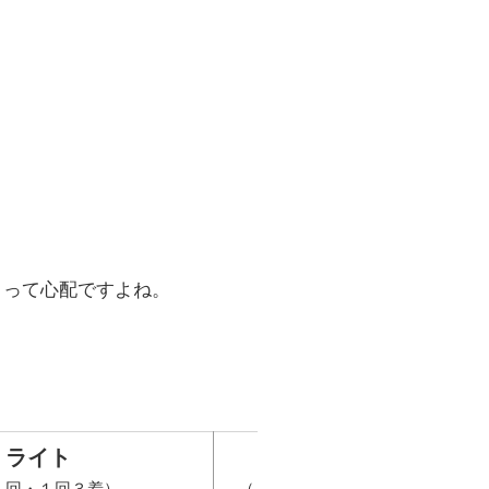
？って心配ですよね。
ライト
ライトプラス
１回・１回３着）
（月１回・１回５着・3Lまで対応