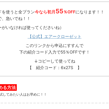
55
ドを使うと全プラン
今なら初月
％OFF
になります！！
で、急いでね！！
ーがいなければ使ってくださいね）
【公式】エアークローゼット
このリンクから申込にすすんで
下の紹介コード入力で55％OFFです！
↓コピーして使ってね
【 紹介コード：6x27S 】
じめる方法
試してみたい人はお早めに！！