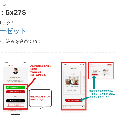
する
6x27S
リック！
ーゼット
申し込みを進めてね！